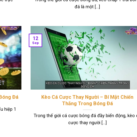
đá là một [...]
12
Sep
 Bóng Đá
Kèo Cá Cược Thay Người – Bí Mật Chiến
Thắng Trong Bóng Đá
ỉu hiệp 1
Trong thế giới cá cược bóng đá đầy biến động, kèo 
cược thay người [...]