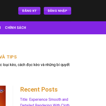
ĐĂNG KÝ
ĐĂNG NHẬP
M
CHÍNH SÁCH
VÀ TIPS
c loại kèo, cách đọc kèo và những bí quyết
Recent Posts
Title: Experience Smooth and
Detailed Rendering With Cloth