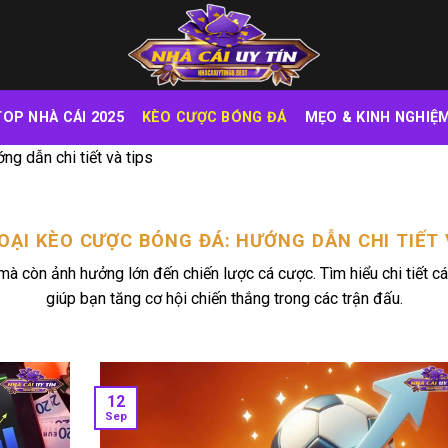
TOP NHÀ CÁI 2025
KÈO CƯỢC BÓNG ĐÁ
MẸO & KINH NGHIỆ
g dẫn chi tiết và tips
OẠI KÈO CƯỢC BÓNG ĐÁ: HƯỚNG DẪN CHI TIẾT 
 còn ảnh hưởng lớn đến chiến lược cá cược. Tìm hiểu chi tiết cá
giúp bạn tăng cơ hội chiến thắng trong các trận đấu.
12
Sep