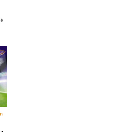
hẻ
ến
ng