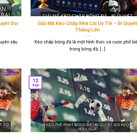
uyết Soi
Giải Mã Kèo Chấp Nhà Cái Uy Tín – Bí Quyế
Thắng Lớn
huyên sâu
Kèo chấp bóng đá là một hình thức cá cược phổ bi
trong bóng đá, [...]
12
Sep