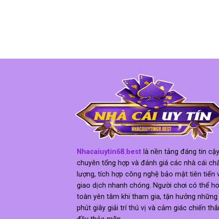
Nhacaiuytin68.best
là nền tảng đáng tin cậy
chuyên tổng hợp và đánh giá các nhà cái ch
lượng, tích hợp công nghệ bảo mật tiên tiến 
giao dịch nhanh chóng. Người chơi có thể h
toàn yên tâm khi tham gia, tận hưởng những
phút giây giải trí thú vị và cảm giác chiến th