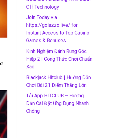
Off Technology
Join Today via
https://golazzo.live/ for
Instant Access to Top Casino
Games & Bonuses
o
Kinh Nghiệm Đánh Rung Góc
Hiệp 2 | Công Thức Chơi Chuẩn
ời
Xác
Blackjack Hitclub | Hướng Dẫn
Chơi Bài 21 Điểm Thắng Lớn
Tải App HITCLUB – Hướng
Dẫn Cài Đặt Ứng Dụng Nhanh
Chóng