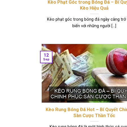
Kèo Phạt Góc trong Bóng Đá – Bí Qu
Kèo Hiệu Quả
Kèo phạt góc trong bóng đá ngày càng trở
biến với những người [...]
12
Sep
Kèo Rung Bóng Đá Hot – Bí Quyết Chi
Sàn Cược Thần Tốc
Kèo rung bóng đá là một hình thức cá cư