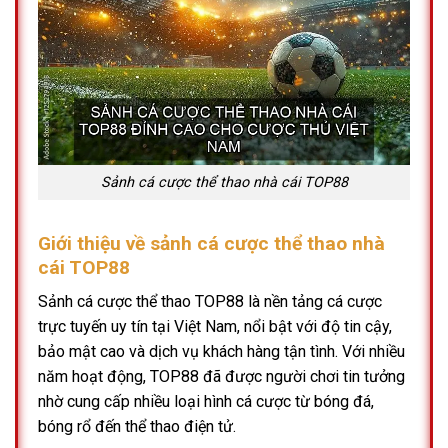
Sảnh cá cược thể thao nhà cái TOP88
Giới thiệu về sảnh cá cược thể thao nhà
cái TOP88
Sảnh cá cược thể thao TOP88 là nền tảng cá cược
trực tuyến uy tín tại Việt Nam, nổi bật với độ tin cậy,
bảo mật cao và dịch vụ khách hàng tận tình. Với nhiều
năm hoạt động, TOP88 đã được người chơi tin tưởng
nhờ cung cấp nhiều loại hình cá cược từ bóng đá,
bóng rổ đến thể thao điện tử.