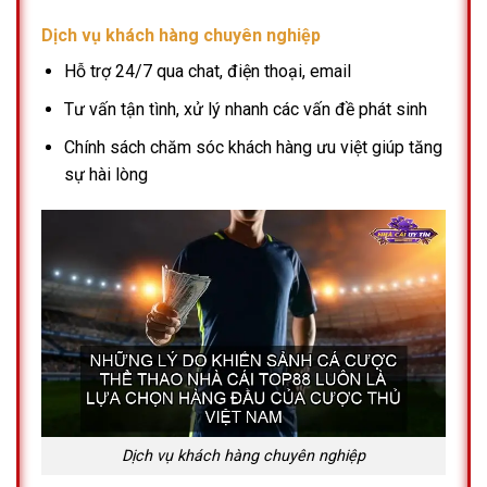
Dịch vụ khách hàng chuyên nghiệp
Hỗ trợ 24/7 qua chat, điện thoại, email
Tư vấn tận tình, xử lý nhanh các vấn đề phát sinh
Chính sách chăm sóc khách hàng ưu việt giúp tăng
sự hài lòng
Dịch vụ khách hàng chuyên nghiệp