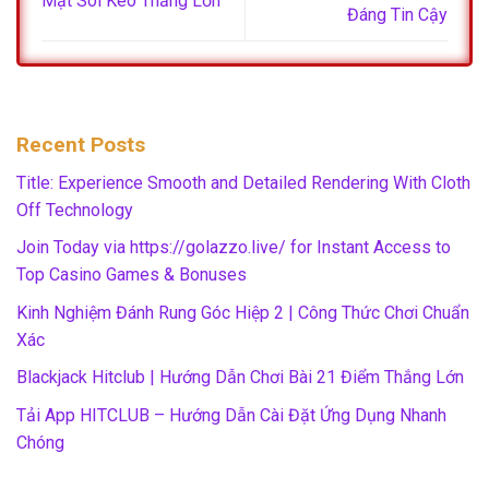
Mật Soi Kèo Thắng Lớn
Đáng Tin Cậy
Recent Posts
Title: Experience Smooth and Detailed Rendering With Cloth
Off Technology
Join Today via https://golazzo.live/ for Instant Access to
Top Casino Games & Bonuses
Kinh Nghiệm Đánh Rung Góc Hiệp 2 | Công Thức Chơi Chuẩn
Xác
Blackjack Hitclub | Hướng Dẫn Chơi Bài 21 Điểm Thắng Lớn
Tải App HITCLUB – Hướng Dẫn Cài Đặt Ứng Dụng Nhanh
Chóng