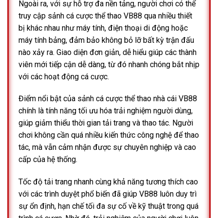
Ngoài ra, với sự hỗ trợ đa nền tảng, người chơi có thể
truy cập sảnh cá cược thể thao VB88 qua nhiều thiết
bị khác nhau như máy tính, điện thoại di động hoặc
máy tính bảng, đảm bảo không bỏ lỡ bất kỳ trận đấu
nào xảy ra. Giao diện đơn giản, dễ hiểu giúp các thành
viên mới tiếp cận dễ dàng, từ đó nhanh chóng bắt nhịp
với các hoạt động cá cược.
Điểm nổi bật của sảnh cá cược thể thao nhà cái VB88
chính là tính năng tối ưu hóa trải nghiệm người dùng,
giúp giảm thiểu thời gian tải trang và thao tác. Người
chơi không cần quá nhiều kiến thức công nghệ để thao
tác, mà vẫn cảm nhận được sự chuyên nghiệp và cao
cấp của hệ thống.
Tốc độ tải trang nhanh cùng khả năng tương thích cao
với các trình duyệt phổ biến đã giúp VB88 luôn duy trì
sự ổn định, hạn chế tối đa sự cố về kỹ thuật trong quá