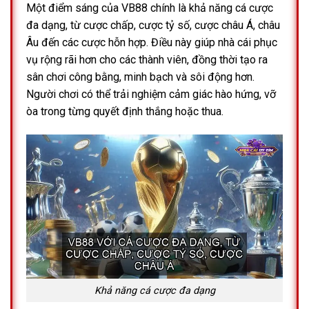
Một điểm sáng của VB88 chính là khả năng cá cược
đa dạng, từ cược chấp, cược tỷ số, cược châu Á, châu
Âu đến các cược hỗn hợp. Điều này giúp nhà cái phục
vụ rộng rãi hơn cho các thành viên, đồng thời tạo ra
sân chơi công bằng, minh bạch và sôi động hơn.
Người chơi có thể trải nghiệm cảm giác hào hứng, vỡ
òa trong từng quyết định thắng hoặc thua.
Khả năng cá cược đa dạng