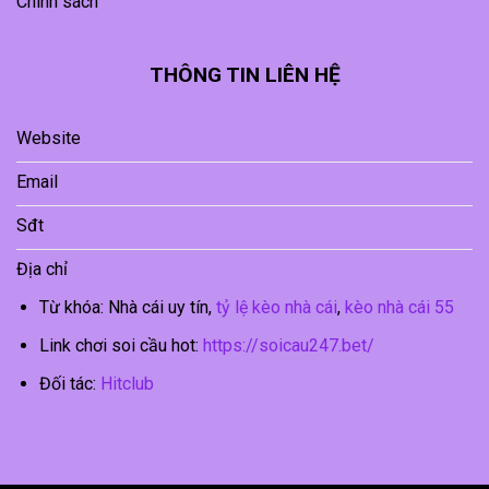
Chính sách
THÔNG TIN LIÊN HỆ
Website
Email
Sđt
Địa chỉ
Từ khóa: Nhà cái uy tín,
tỷ lệ kèo nhà cái
,
kèo nhà cái 55
Link chơi soi cầu hot:
https://soicau247.bet/
Đối tác:
Hitclub