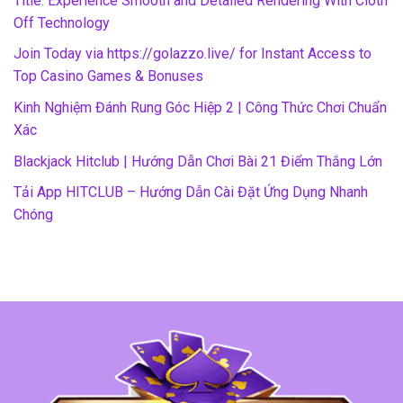
Title: Experience Smooth and Detailed Rendering With Cloth
Off Technology
Join Today via https://golazzo.live/ for Instant Access to
Top Casino Games & Bonuses
Kinh Nghiệm Đánh Rung Góc Hiệp 2 | Công Thức Chơi Chuẩn
Xác
Blackjack Hitclub | Hướng Dẫn Chơi Bài 21 Điểm Thắng Lớn
Tải App HITCLUB – Hướng Dẫn Cài Đặt Ứng Dụng Nhanh
Chóng