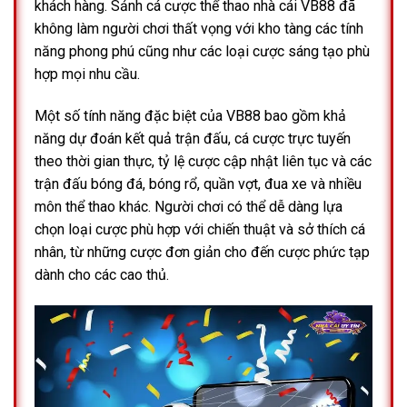
khách hàng. Sảnh cá cược thể thao nhà cái VB88 đã
không làm người chơi thất vọng với kho tàng các tính
năng phong phú cũng như các loại cược sáng tạo phù
hợp mọi nhu cầu.
Một số tính năng đặc biệt của VB88 bao gồm khả
năng dự đoán kết quả trận đấu, cá cược trực tuyến
theo thời gian thực, tỷ lệ cược cập nhật liên tục và các
trận đấu bóng đá, bóng rổ, quần vợt, đua xe và nhiều
môn thể thao khác. Người chơi có thể dễ dàng lựa
chọn loại cược phù hợp với chiến thuật và sở thích cá
nhân, từ những cược đơn giản cho đến cược phức tạp
dành cho các cao thủ.