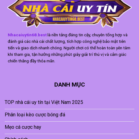
Nhacaiuytin68.best
là nền tảng đáng tin cậy, chuyên tổng hợp và
đánh giá các nhà cái chất lượng, tích hợp công nghệ bảo mật tiên
tiến và giao dịch nhanh chóng. Người chơi có thể hoàn toàn yên tâm
khi tham gia, tận hưởng những phút giây giải trí thú vị và cảm giác
chiến thắng đầy thỏa mãn.
DANH MỤC
TOP nhà cái uy tín tại Việt Nam 2025
Phân loại kèo cược bóng đá
Mẹo cá cược hay