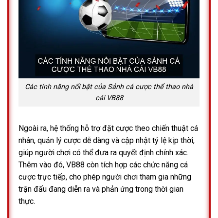
Các tính năng nổi bật của Sảnh cá cược thể thao nhà
cái VB88
Ngoài ra, hệ thống hỗ trợ đặt cược theo chiến thuật cá
nhân, quản lý cược dễ dàng và cập nhật tỷ lệ kịp thời,
giúp người chơi có thể đưa ra quyết định chính xác.
Thêm vào đó, VB88 còn tích hợp các chức năng cá
cược trực tiếp, cho phép người chơi tham gia những
trận đấu đang diễn ra và phản ứng trong thời gian
thực.