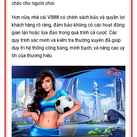
chắc cho người chơi.
Hơn nữa, nhà cái VB88 có chính sách bảo vệ quyền lợi
khách hàng rõ ràng, đảm bảo không có các hoạt động
gian lận hoặc lừa đảo trong quá trình cá cược. Các
quy trình xác minh và kiểm tra thường xuyên đã giúp
duy trì hệ thống công bằng, minh bạch, và nâng cao uy
tín của thương hiệu.