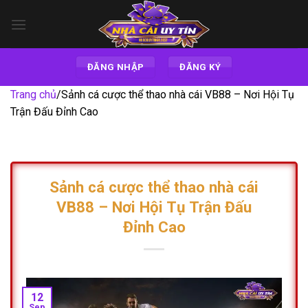
Skip
to
content
ĐĂNG NHẬP
ĐĂNG KÝ
Trang chủ
/
Sảnh cá cược thể thao nhà cái VB88 – Nơi Hội Tụ
Trận Đấu Đỉnh Cao
Sảnh cá cược thể thao nhà cái
VB88 – Nơi Hội Tụ Trận Đấu
Đỉnh Cao
12
Sep